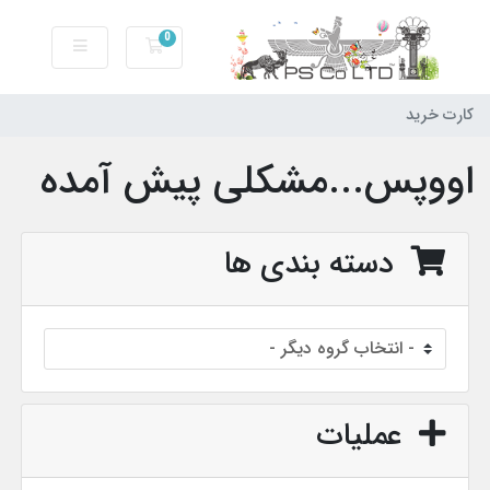
0
کارت خرید
کارت خرید
اووپس...مشکلی پیش آمده
دسته بندی ها
عملیات