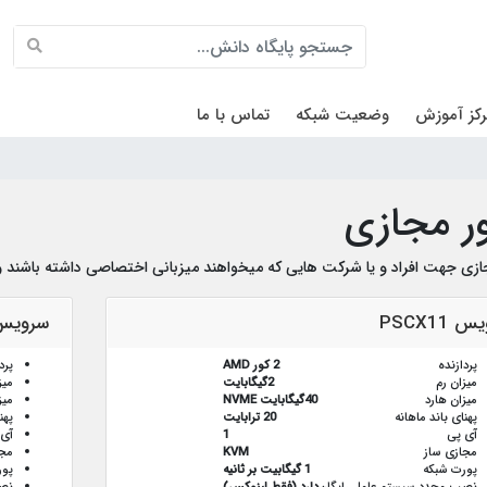
کز آموزش
وضعیت شبکه
تماس با ما
ر مجازی
زی جهت افراد و یا شرکت هایی که میخواهند میزبانی اختصاصی داشته باشند و ی
 PSCX11
سرویس CX21
پردازنده
2 کور AMD
پرد
میزان رم
2گیگابایت
میز
میزان هارد
40گیگابایت NVME
میز
پهنای باند ماهانه
20 ترابایت
پهن
آی پی
1
آی 
مجازی ساز
KVM
مجا
پورت شبکه
1 گیگابیت بر ثانیه
پور