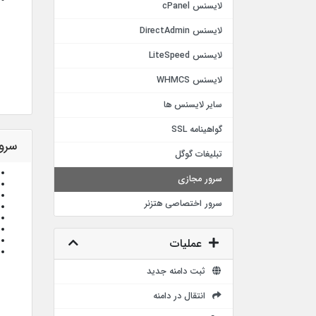
لایسنس cPanel
لایسنس DirectAdmin
لایسنس LiteSpeed
لایسنس WHMCS
سایر لایسنس ها
گواهینامه SSL
سرویس
تبلیغات گوگل
سرور مجازی
سرور اختصاصی هتزنر
عملیات
ثبت دامنه جدید
انتقال در دامنه