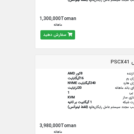
 مجدد سیستم عامل رایگان
دارد (فقط لینوکس)
1,300,000Toman
ماهانه
سفارش دهید
PS
ازنده
8کور AMD
ان رم
16گیگابایت
ان هارد
240گیگابایت NVME
ای باند ماهانه
20ترابایت
پی
1
زی ساز
KVM
ت شبکه
1 گیگابیت بر ثانیه
 مجدد سیستم عامل رایگان
دارد (فقط لینوکس)
3,980,000Toman
ماهانه