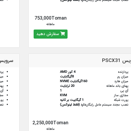
نصب مجدد سیستم عامل رایگان
دارد (فقط لینوکس)
نصب
753,000Toman
ماهانه
سفارش دهید
 PSCX31
سرویس CX41
پردازنده
4 کور AMD
پرد
میزان رم
8گیگابایت
میز
میزان هارد
160گیگابایت NVME
میز
پهنای باند ماهانه
20 ترابایت
پهن
آی پی
1
آی 
مجازی ساز
KVM
مجا
پورت شبکه
1 گیگابیت بر ثانیه
پور
نصب مجدد سیستم عامل رایگان
دارد (فقط لینوکس)
نصب
2,250,000Toman
ماهانه