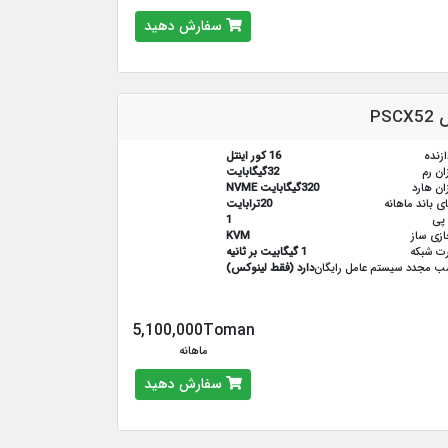
سفارش دهید
PS
ازنده
16 کور اینتل
ان رم
32گیگابایت
ان هارد
320گیگابایت NVME
ای باند ماهانه
20ترابایت
پی
1
زی ساز
KVM
ت شبکه
1 گیگابیت بر ثانیه
 مجدد سیستم عامل رایگان
دارد (فقط لینوکس)
5,100,000Toman
ماهانه
سفارش دهید