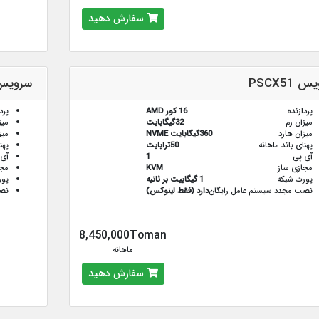
سفارش دهید
 PSCX51
سرویس CX52
پردازنده
16 کور AMD
پرد
میزان رم
32گیگابایت
میز
میزان هارد
360گیگابایت NVME
میز
پهنای باند ماهانه
50ترابایت
پهن
آی پی
1
آی 
مجازی ساز
KVM
مجا
پورت شبکه
1 گیگابیت بر ثانیه
پور
نصب مجدد سیستم عامل رایگان
دارد (فقط لینوکس)
نصب
8,450,000Toman
ماهانه
سفارش دهید