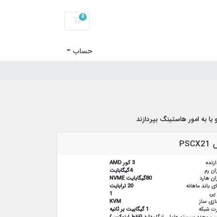
0
کارت خرید
حساب
ا به امور هاستینگ بپردازند
PS
ازنده
3 کور AMD
ان رم
4گیگابایت
ان هارد
80گیگابایت NVME
ای باند ماهانه
20 ترابایت
پی
1
زی ساز
KVM
ت شبکه
1 گیگابیت بر ثانیه