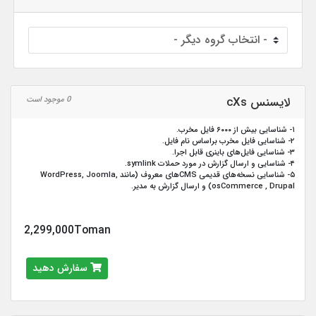
لایسنس cXs
0 موجود است
۱- شناسایی بیش از ۶۰۰۰ فایل مخرب.
۲- شناسایی فایل مخرب براساس نام فایل.
۳- شناسایی فایل‌های باینری قابل اجرا.
۴- شناسایی و ارسال گزارش در مورد حملات symlink.
۵- شناسایی نسخه‌های قدیمی CMSهای معروف (مانند WordPress, Joomla,
osCommerce , Drupal) و ارسال گزارش به مدیر.
2,299,000Toman
سفارش دهید