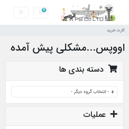
0
کارت خرید
کارت خرید
اووپس...مشکلی پیش آمده
دسته بندی ها
عملیات