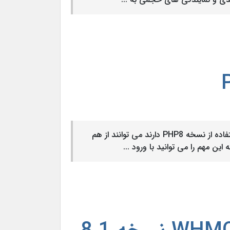
#اطلاعیه#نسخه_PHP_8به استحضار میرساند مشترکینی که تمایل به استفاده از نسخه PHP8 دارند می توانند از هم
ین مهم را می توانید با ورود ...