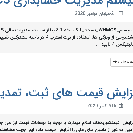
تم مدیریت حسابداری WHMCS نسخه 8.1
21خیابان نوامبر 2020
باشد.برخی از ویژگی ها: استفاده از بوت اس
لیتیکس 4 تایید ...
مه مطلب
زایش قیمت های ثبت، تمدید 
9th اکتبر 2020
زایش_قیمتشوربختانه اعلام میدارد، با توجه به نوسانات قیمت ارز طی 
مین به غیر از دامین های ملی را افزایش قیمت داده ایم. جهت مشاهده 