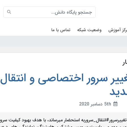
کز آموزش
وضعیت شبکه
تماس با ما
ر
ییر سرور اختصاصی و انتقال
ید
5th دسامبر 2020
غییرسرور#انتقال_سروربه استحضار میرساند، با هدف بهبود کیفیت سرویس 
ین مهم می بایست سرویس مشترکین هاستینگ، نمایندگی های درصدی