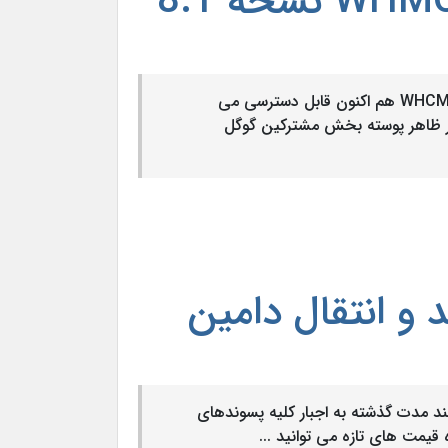
#سیستم_WHMCS_نسخه_8.1نسخه 8.1 بتا از سیستم مدیریت مالی WHCMS هم اکنون قابل دسترسی می
ترپ 4 در ناحیه مشترکین تغییر ظاهر پوسته بخش مشترکین گوگل
و انتقال دامین
چند مدت گذشته به اجبار کلیه پسوندهای
قیمت های تازه می توانید ...